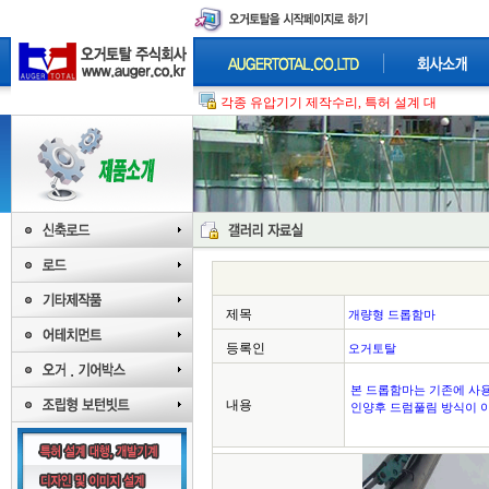
각종 유압기기 제작수리, 특허 설계 대행, 개발
제목
개량형 드롭함마
등록인
오거토탈
본 드롭함마는 기존에 사
내용
인양후 드럼풀림 방식이 