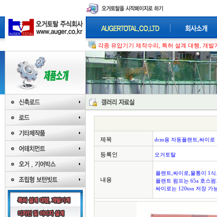
각종 유압기기 제작수리, 특허 설계 대행, 개발
제목
dcm용 자동플랜트,싸이로
등록인
오거토탈
플랜트,싸이로,물통이 1식으
내용
플랜트 펌프는 65a 호스펌
싸이로는 120ton 저장 