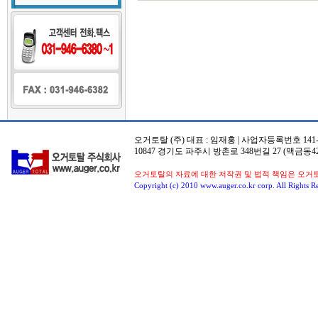
소
야
-
주
소
야
주
소
킹
-
주
소
오거토탈 (주) 대표 : 임재홍 | 사업자등록번호 141-8
킹
10847 경기도 파주시 방촌로 348번길 27 (맥금동42
주
소
오거토탈의 자료에 대한 저작권 및 법적 책임은 오거
Copyright (c) 2010 www.auger.co.kr corp. All Rights R
콘
-
주
소
콘
주
소
월
드
-
주