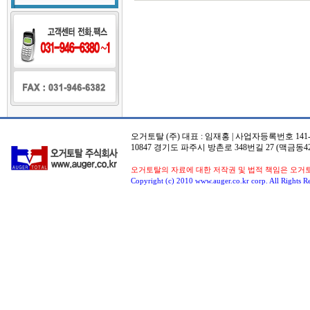
밤
-
대
밤
대
밤
-
대
밤
오
피
뷰
-
오
오거토탈 (주) 대표 : 임재홍 | 사업자등록번호 141-8
피
10847 경기도 파주시 방촌로 348번길 27 (맥금동42
뷰
오
오거토탈의 자료에 대한 저작권 및 법적 책임은 오거
밤
-
Copyright (c) 2010 www.auger.co.kr corp. All Rights R
오
밤
비
아
그
라
구
매
-
비
아