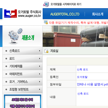
각종 유압기기 제작수리, 특허 설계 대행, 개발기
제목
신축 로드
등록인
오거토탈
안테나 사용 설명서.pd
첨부파일
신축 로드
내용