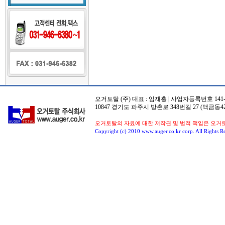
오거토탈 (주) 대표 : 임재홍 | 사업자등록번호 141-8
10847 경기도 파주시 방촌로 348번길 27 (맥금동42
오거토탈의 자료에 대한 저작권 및 법적 책임은 오거
Copyright (c) 2010 www.auger.co.kr corp. All Rights R